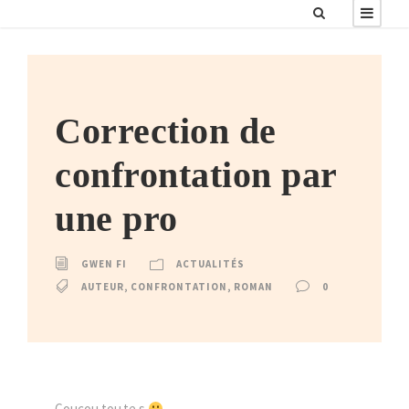
Correction de
confrontation par
une pro
GWEN FI
ACTUALITÉS
AUTEUR
,
CONFRONTATION
,
ROMAN
0
Coucou tou.te.s