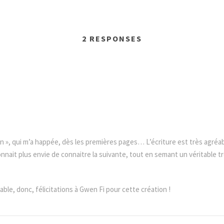
2 RESPONSES
n », qui m’a happée, dès les premières pages… L’écriture est très agréab
ait plus envie de connaitre la suivante, tout en semant un véritable tro
le, donc, félicitations à Gwen Fi pour cette création !