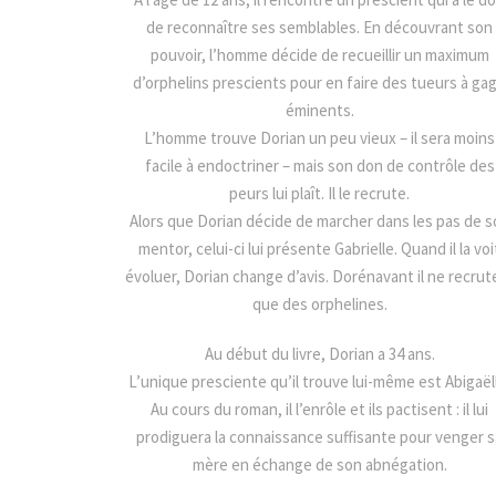
de reconnaître ses semblables. En découvrant son
pouvoir, l’homme décide de recueillir un maximum
d’orphelins prescients pour en faire des tueurs à ga
éminents.
L’homme trouve Dorian un peu vieux – il sera moins
facile à endoctriner – mais son don de contrôle des
peurs lui plaît. Il le recrute.
Alors que Dorian décide de marcher dans les pas de s
mentor, celui-ci lui présente Gabrielle. Quand il la voi
évoluer, Dorian change d’avis. Dorénavant il ne recrut
que des orphelines.
Au début du livre, Dorian a 34 ans.
L’unique presciente qu’il trouve lui-même est Abigaël
Au cours du roman, il l’enrôle et ils pactisent : il lui
prodiguera la connaissance suffisante pour venger s
mère en échange de son abnégation.