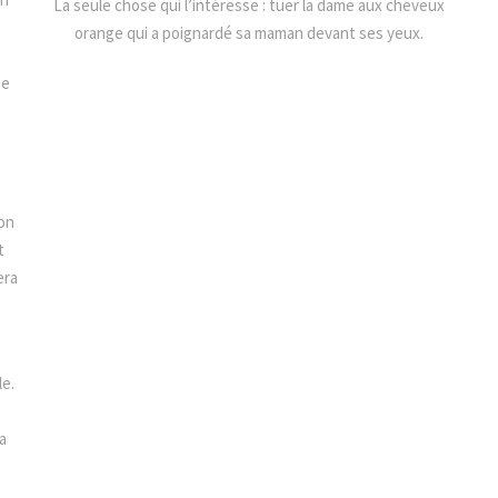
La seule chose qui l’intéresse : tuer la dame aux cheveux
orange qui a poignardé sa maman devant ses yeux.
ge
on
t
era
le.
a