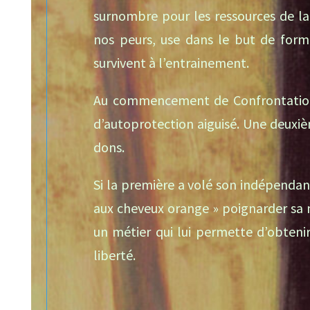
surnombre pour les ressources de la
nos peurs, use dans le but de form
survivent à l’entrainement.
Au commencement de Confrontation, l
d’autoprotection aiguisé. Une deuxiè
dons.
Si la première a volé son indépendanc
aux cheveux orange » poignarder sa 
un métier qui lui permette d’obteni
liberté.