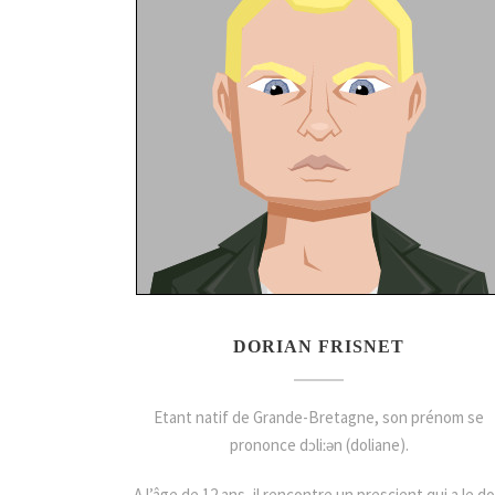
DORIAN FRISNET
Etant natif de Grande-Bretagne, son prénom se
prononce dɔliːən (doliane).
A l’âge de 12 ans, il rencontre un prescient qui a le d