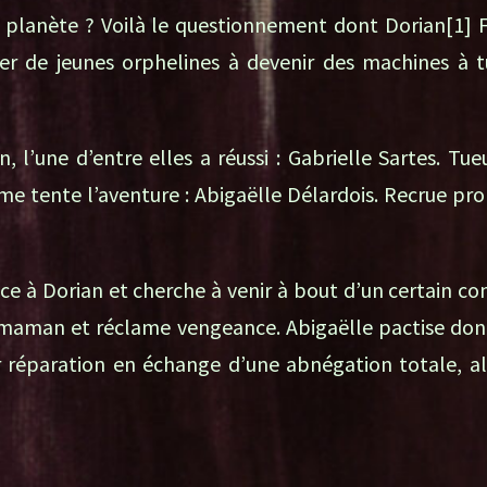
 planète ? Voilà le questionnement dont Dorian[1] F
er de jeunes orphelines à devenir des machines à t
’une d’entre elles a réussi : Gabrielle Sartes. Tue
me tente l’aventure : Abigaëlle Délardois. Recrue pr
e à Dorian et cherche à venir à bout d’un certain con
maman et réclame vengeance. Abigaëlle pactise donc
r réparation en échange d’une abnégation totale, al