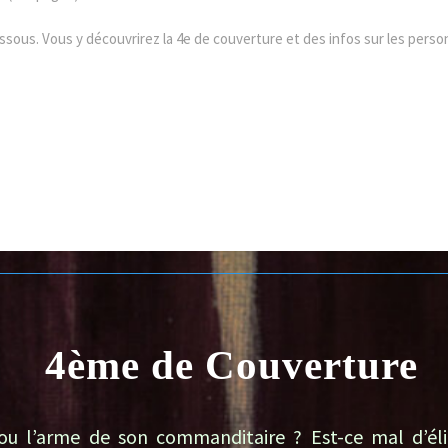
essous. Vous y découvrirez la 4e de couverture et des infos sur les pers
4ème de Couverture
 ou l’arme de son commanditaire ? Est-ce mal d’él