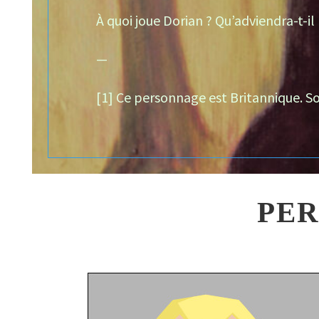
À quoi joue Dorian ? Qu’adviendra-t-il
—
[1] Ce personnage est Britannique. S
PER