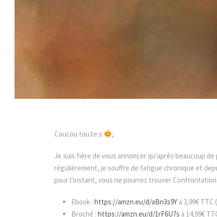
Coucou tou.te.s
,
Je suis fière de vous annoncer qu’après beaucoup de p
régulièrement, je souffre de fatigue chronique et depui
pour l’instant, vous ne pourrez trouver Confrontation 
Ebook :
https://amzn.eu/d/aBn3s9Y
à 3,99€ TTC (
Broché :
https://amzn.eu/d/1rF6U7s
à 14,99€ TT