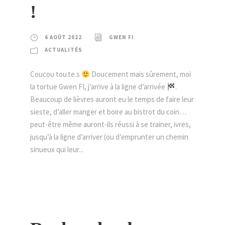
!
6 AOÛT 2022
GWEN FI
ACTUALITÉS
Coucou tou.te.s
Doucement mais sûrement, moi
la tortue Gwen FI, j’arrive à la ligne d’arrivée
.
Beaucoup de lièvres auront eu le temps de faire leur
sieste, d’aller manger et boire au bistrot du coin…
peut-être même auront-ils réussi à se trainer, ivres,
jusqu’à la ligne d’arriver (ou d’emprunter un chemin
sinueux qui leur...